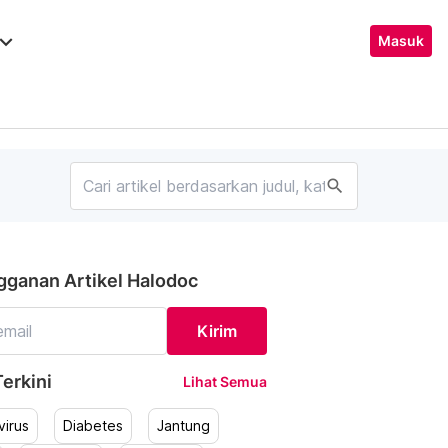
ard_arrow_down
Masuk
search
gganan Artikel Halodoc
Kirim
erkini
Lihat Semua
irus
Diabetes
Jantung