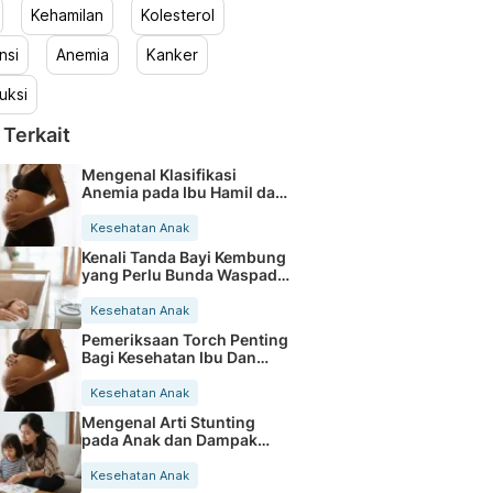
Kehamilan
Kolesterol
nsi
Anemia
Kanker
uksi
 Terkait
Mengenal Klasifikasi
Anemia pada Ibu Hamil dan
Gejalanya
Kesehatan Anak
Kenali Tanda Bayi Kembung
yang Perlu Bunda Waspadai
Segera
Kesehatan Anak
Pemeriksaan Torch Penting
Bagi Kesehatan Ibu Dan
Janin
Kesehatan Anak
Mengenal Arti Stunting
pada Anak dan Dampak
Pertumbuhannya
Kesehatan Anak