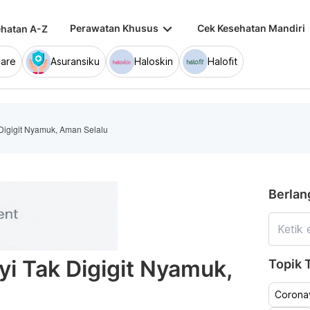
keyboard_arrow_down
keybo
Perawatan Khusus
Cek Kesehatan Mandiri
hatan A-Z
are
Asuransiku
Haloskin
Halofit
 Digigit Nyamuk, Aman Selalu
Berlan
ayi Tak Digigit Nyamuk,
Topik T
Coronav