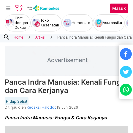
Masuk
Chat
Toko
dengan
Homecare
Asuransiku
Kesehatan
Dokter
search
Home
Artikel
Panca Indra Manusia: Kenali Fungsi dan Cara
Panca Indra Manusia: Kenali Fungsi
dan Cara Kerjanya
Hidup Sehat
Ditinjau oleh
Redaksi Halodoc
19 Juni 2026
Panca Indra Manusia: Fungsi & Cara Kerjanya