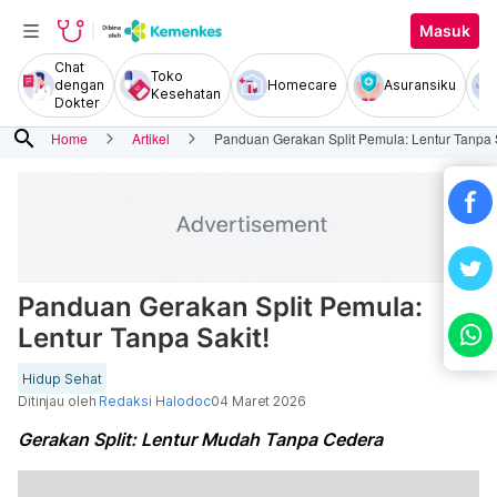
Masuk
Chat
Toko
dengan
Homecare
Asuransiku
Kesehatan
Dokter
search
Home
Artikel
Panduan Gerakan Split Pemula: Lentur Tanpa S
Panduan Gerakan Split Pemula:
Lentur Tanpa Sakit!
Hidup Sehat
Ditinjau oleh
Redaksi Halodoc
04 Maret 2026
Gerakan Split: Lentur Mudah Tanpa Cedera