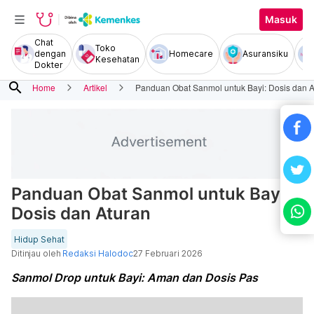
Masuk
Chat
Toko
dengan
Homecare
Asuransiku
Kesehatan
Dokter
search
Home
Artikel
Panduan Obat Sanmol untuk Bayi: Dosis dan A
Panduan Obat Sanmol untuk Bayi:
Dosis dan Aturan
Hidup Sehat
Ditinjau oleh
Redaksi Halodoc
27 Februari 2026
Sanmol Drop untuk Bayi: Aman dan Dosis Pas