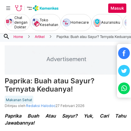
Masuk
Chat
Toko
dengan
Homecare
Asuransiku
Kesehatan
Dokter
search
Home
Artikel
Paprika: Buah atau Sayur? Ternyata Keduanya
Paprika: Buah atau Sayur?
Ternyata Keduanya!
Makanan Sehat
Ditinjau oleh
Redaksi Halodoc
27 Februari 2026
Paprika Buah Atau Sayur? Yuk, Cari Tahu
Jawabannya!