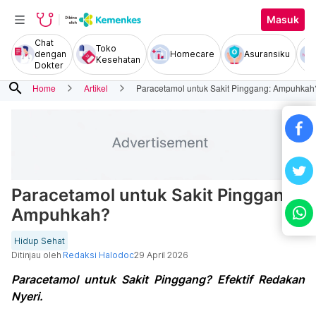
Masuk
Chat
Toko
dengan
Homecare
Asuransiku
Kesehatan
Dokter
search
Home
Artikel
Paracetamol untuk Sakit Pinggang: Ampuhkah
Paracetamol untuk Sakit Pinggang:
Ampuhkah?
Hidup Sehat
Ditinjau oleh
Redaksi Halodoc
29 April 2026
Paracetamol untuk Sakit Pinggang? Efektif Redakan
Nyeri.