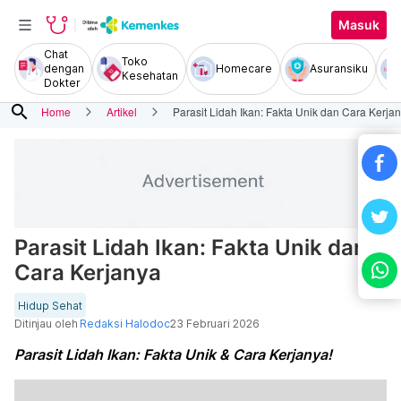
Masuk
Chat
Toko
dengan
Homecare
Asuransiku
Kesehatan
Dokter
search
Home
Artikel
Parasit Lidah Ikan: Fakta Unik dan Cara Kerja
Parasit Lidah Ikan: Fakta Unik dan
Cara Kerjanya
Hidup Sehat
Ditinjau oleh
Redaksi Halodoc
23 Februari 2026
Parasit Lidah Ikan: Fakta Unik & Cara Kerjanya!