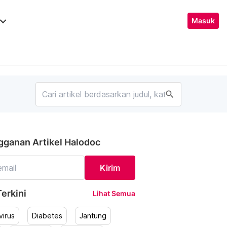
ard_arrow_down
Masuk
search
gganan Artikel Halodoc
Kirim
erkini
Lihat Semua
irus
Diabetes
Jantung