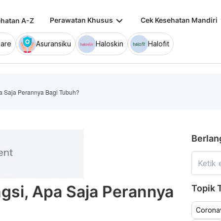
keyboard_arrow_down
keybo
Perawatan Khusus
Cek Kesehatan Mandiri
hatan A-Z
are
Asuransiku
Haloskin
Halofit
pa Saja Perannya Bagi Tubuh?
Berlan
gsi, Apa Saja Perannya
Topik T
Coronav