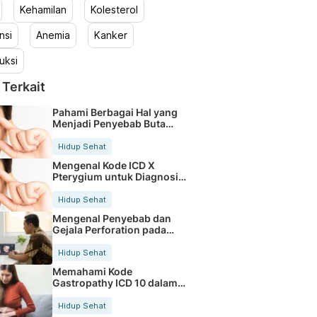
Kehamilan
Kolesterol
nsi
Anemia
Kanker
uksi
 Terkait
Pahami Berbagai Hal yang
Menjadi Penyebab Buta
Warna
Hidup Sehat
Mengenal Kode ICD X
Pterygium untuk Diagnosis
Mata
Hidup Sehat
Mengenal Penyebab dan
Gejala Perforation pada
Tubuh
Hidup Sehat
Memahami Kode
Gastropathy ICD 10 dalam
Rekam Medis Pasien
Hidup Sehat