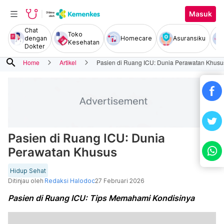
Masuk
Chat
Toko
dengan
Homecare
Asuransiku
Kesehatan
Dokter
search
Home
Artikel
Pasien di Ruang ICU: Dunia Perawatan Khusu
Pasien di Ruang ICU: Dunia
Perawatan Khusus
Hidup Sehat
Ditinjau oleh
Redaksi Halodoc
27 Februari 2026
Pasien di Ruang ICU: Tips Memahami Kondisinya