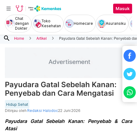
Masuk
Chat
Toko
dengan
Homecare
Asuransiku
Kesehatan
Dokter
search
Home
Artikel
Payudara Gatal Sebelah Kanan: Penyebab da
Payudara Gatal Sebelah Kanan:
Penyebab dan Cara Mengatasi
Hidup Sehat
Ditinjau oleh
Redaksi Halodoc
22 Juni 2026
Payudara Gatal Sebelah Kanan: Penyebab & Cara
Atasi