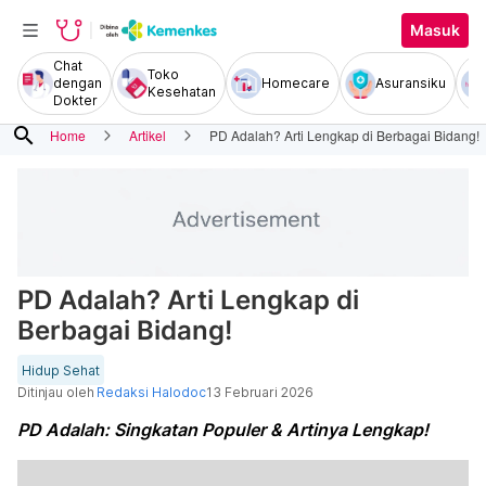
Masuk
Chat
Toko
dengan
Homecare
Asuransiku
Kesehatan
Dokter
search
Home
Artikel
PD Adalah? Arti Lengkap di Berbagai Bidang!
PD Adalah? Arti Lengkap di
Berbagai Bidang!
Hidup Sehat
Ditinjau oleh
Redaksi Halodoc
13 Februari 2026
PD Adalah: Singkatan Populer & Artinya Lengkap!