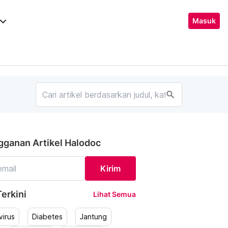
ard_arrow_down
Masuk
search
gganan Artikel Halodoc
Kirim
erkini
Lihat Semua
irus
Diabetes
Jantung