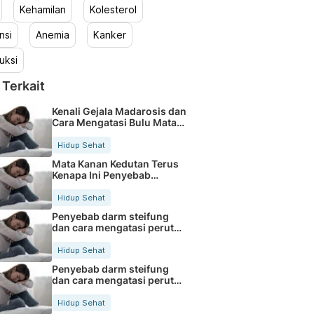
Kehamilan
Kolesterol
nsi
Anemia
Kanker
uksi
 Terkait
Kenali Gejala Madarosis dan
Cara Mengatasi Bulu Mata
Rontok
Hidup Sehat
Mata Kanan Kedutan Terus
Kenapa Ini Penyebab
Medisnya
Hidup Sehat
Penyebab darm steifung
dan cara mengatasi perut
kaku secara alami
Hidup Sehat
Penyebab darm steifung
dan cara mengatasi perut
kaku secara alami
Hidup Sehat