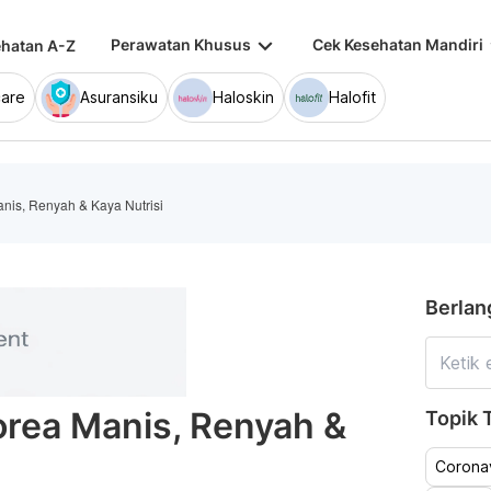
keyboard_arrow_down
keybo
Perawatan Khusus
Cek Kesehatan Mandiri
hatan A-Z
are
Asuransiku
Haloskin
Halofit
anis, Renyah & Kaya Nutrisi
Berlan
Korea Manis, Renyah &
Topik T
Coronav