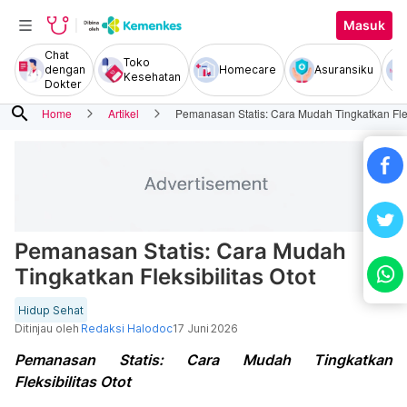
Masuk
Chat
Toko
dengan
Homecare
Asuransiku
Kesehatan
Dokter
search
Home
Artikel
Pemanasan Statis: Cara Mudah Tingkatkan Fleks
Pemanasan Statis: Cara Mudah
Tingkatkan Fleksibilitas Otot
Hidup Sehat
Ditinjau oleh
Redaksi Halodoc
17 Juni 2026
Pemanasan Statis: Cara Mudah Tingkatkan
Fleksibilitas Otot