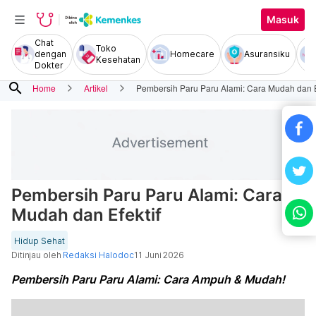
Masuk
Chat
Toko
dengan
Homecare
Asuransiku
Kesehatan
Dokter
search
Home
Artikel
Pembersih Paru Paru Alami: Cara Mudah dan E
Pembersih Paru Paru Alami: Cara
Mudah dan Efektif
Hidup Sehat
Ditinjau oleh
Redaksi Halodoc
11 Juni 2026
Pembersih Paru Paru Alami: Cara Ampuh & Mudah!