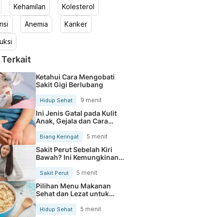
Kehamilan
Kolesterol
nsi
Anemia
Kanker
uksi
 Terkait
Ketahui Cara Mengobati
Sakit Gigi Berlubang
9 menit
Hidup Sehat
Ini Jenis Gatal pada Kulit
Anak, Gejala dan Cara
Mengobatinya
5 menit
Biang Keringat
Sakit Perut Sebelah Kiri
Bawah? Ini Kemungkinan
Penyebabnya
5 menit
Sakit Perut
Pilihan Menu Makanan
Sehat dan Lezat untuk
Mengurangi Kolesterol
5 menit
Hidup Sehat