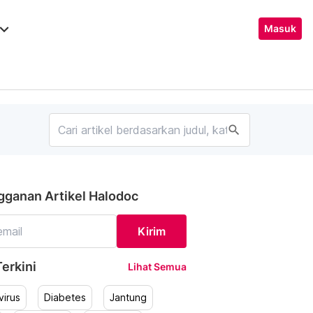
ard_arrow_down
Masuk
search
gganan Artikel Halodoc
Kirim
erkini
Lihat Semua
irus
Diabetes
Jantung