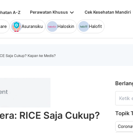
keyboard_arrow_down
keybo
Perawatan Khusus
Cek Kesehatan Mandiri
hatan A-Z
are
Asuransiku
Haloskin
Halofit
CE Saja Cukup? Kapan ke Medis?
Berlan
ra: RICE Saja Cukup?
Topik T
Coronav