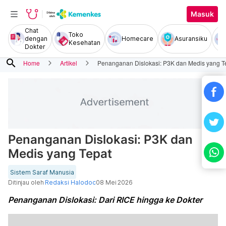
Masuk
Chat
Toko
dengan
Homecare
Asuransiku
Kesehatan
Dokter
search
Home
Artikel
Penanganan Dislokasi: P3K dan Medis yang T
Penanganan Dislokasi: P3K dan
Medis yang Tepat
Sistem Saraf Manusia
Ditinjau oleh
Redaksi Halodoc
08 Mei 2026
Penanganan Dislokasi: Dari RICE hingga ke Dokter