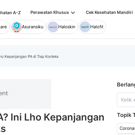
keyboard_arrow_down
keybo
Perawatan Khusus
Cek Kesehatan Mandiri
hatan A-Z
are
Asuransiku
Haloskin
Halofit
Lho Kepanjangan PA di Tiap Konteks
Berlan
A? Ini Lho Kepanjangan
Topik T
ks
Coronav