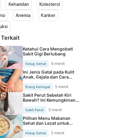
Kehamilan
Kolesterol
nsi
Anemia
Kanker
uksi
 Terkait
Ketahui Cara Mengobati
Sakit Gigi Berlubang
9 menit
Hidup Sehat
Ini Jenis Gatal pada Kulit
Anak, Gejala dan Cara
Mengobatinya
5 menit
Biang Keringat
Sakit Perut Sebelah Kiri
Bawah? Ini Kemungkinan
Penyebabnya
5 menit
Sakit Perut
Pilihan Menu Makanan
Sehat dan Lezat untuk
Mengurangi Kolesterol
5 menit
Hidup Sehat