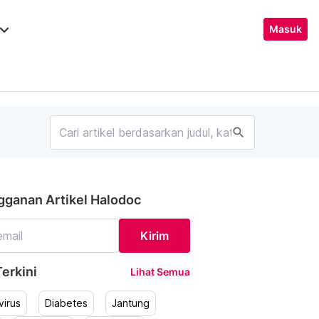
ard_arrow_down
Masuk
search
gganan Artikel Halodoc
Kirim
erkini
Lihat Semua
irus
Diabetes
Jantung