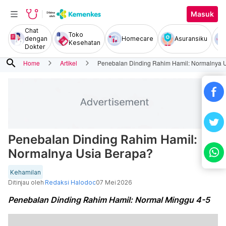
Masuk
Chat
Toko
dengan
Homecare
Asuransiku
Kesehatan
Dokter
search
Home
Artikel
Penebalan Dinding Rahim Hamil: Normalnya 
Penebalan Dinding Rahim Hamil:
Normalnya Usia Berapa?
Kehamilan
Ditinjau oleh
Redaksi Halodoc
07 Mei 2026
Penebalan Dinding Rahim Hamil: Normal Minggu 4-5