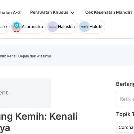
keyboard_arrow_down
keybo
Perawatan Khusus
Cek Kesehatan Mandiri
hatan A-Z
are
Asuransiku
Haloskin
Halofit
h: Kenali Gejala dan Atasinya
Berlan
ng Kemih: Kenali
Topik T
nya
Coronav