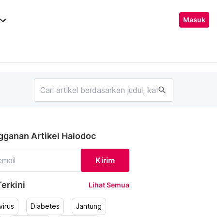
ard_arrow_down
Masuk
search
gganan Artikel Halodoc
Kirim
erkini
Lihat Semua
irus
Diabetes
Jantung