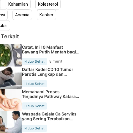
Kehamilan
Kolesterol
nsi
Anemia
Kanker
uksi
 Terkait
Catat, Ini 10 Manfaat
Bawang Putih Mentah bagi
Tubuh
8 menit
Hidup Sehat
Daftar Kode ICD 10 Tumor
Parotis Lengkap dan
Terbaru
Hidup Sehat
Memahami Proses
Terjadinya Pathway Katarak
Secara Jelas
Hidup Sehat
Waspada Gejala Ca Serviks
yang Sering Terabaikan
Sejak Dini
Hidup Sehat