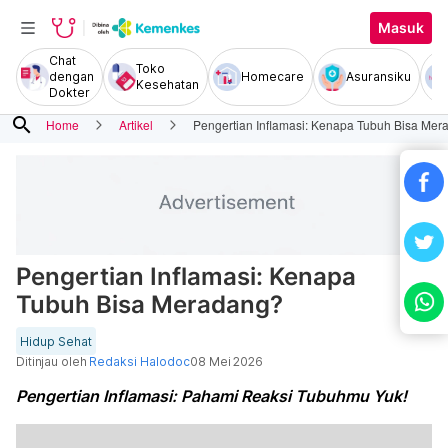
Masuk
Chat
Toko
dengan
Homecare
Asuransiku
Kesehatan
Dokter
search
Home
Artikel
Pengertian Inflamasi: Kenapa Tubuh Bisa Me
Pengertian Inflamasi: Kenapa
Tubuh Bisa Meradang?
Hidup Sehat
Ditinjau oleh
Redaksi Halodoc
08 Mei 2026
Pengertian Inflamasi: Pahami Reaksi Tubuhmu Yuk!