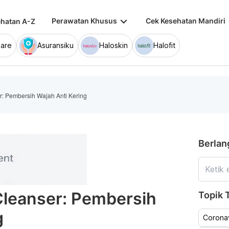
keyboard_arrow_down
keybo
Perawatan Khusus
Cek Kesehatan Mandiri
hatan A-Z
are
Asuransiku
Haloskin
Halofit
r: Pembersih Wajah Anti Kering
Berlan
Cleanser: Pembersih
Topik T
g
Coronav