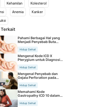
Kehamilan
Kolesterol
nsi
Anemia
Kanker
uksi
 Terkait
Pahami Berbagai Hal yang
Menjadi Penyebab Buta
Warna
Hidup Sehat
Mengenal Kode ICD X
Pterygium untuk Diagnosis
Mata
Hidup Sehat
Mengenal Penyebab dan
Gejala Perforation pada
Tubuh
Hidup Sehat
Memahami Kode
Gastropathy ICD 10 dalam
Rekam Medis Pasien
Hidup Sehat