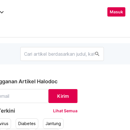
ard_arrow_down
Masuk
search
gganan Artikel Halodoc
Kirim
erkini
Lihat Semua
irus
Diabetes
Jantung