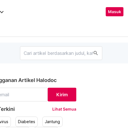
ard_arrow_down
Masuk
search
gganan Artikel Halodoc
Kirim
erkini
Lihat Semua
irus
Diabetes
Jantung