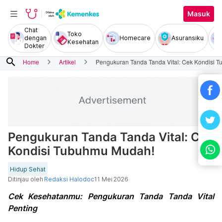
Masuk
Chat
Toko
dengan
Homecare
Asuransiku
Kesehatan
Dokter
search
Home
Artikel
Pengukuran Tanda Tanda Vital: Cek Kondisi 
Pengukuran Tanda Tanda Vital: Cek
Kondisi Tubuhmu Mudah!
Hidup Sehat
Ditinjau oleh
Redaksi Halodoc
11 Mei 2026
Cek Kesehatanmu: Pengukuran Tanda Tanda Vital
Penting