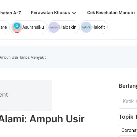
keyboard_arrow_down
keybo
Perawatan Khusus
Cek Kesehatan Mandiri
hatan A-Z
are
Asuransiku
Haloskin
Halofit
Ampuh Usir Tanpa Menyakiti!
Berlan
Alami: Ampuh Usir
Topik T
Coronav