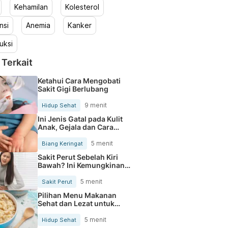
Kehamilan
Kolesterol
nsi
Anemia
Kanker
uksi
 Terkait
Ketahui Cara Mengobati
Sakit Gigi Berlubang
9 menit
Hidup Sehat
Ini Jenis Gatal pada Kulit
Anak, Gejala dan Cara
Mengobatinya
5 menit
Biang Keringat
Sakit Perut Sebelah Kiri
Bawah? Ini Kemungkinan
Penyebabnya
5 menit
Sakit Perut
Pilihan Menu Makanan
Sehat dan Lezat untuk
Mengurangi Kolesterol
5 menit
Hidup Sehat