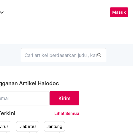
ard_arrow_down
Masuk
search
gganan Artikel Halodoc
Kirim
erkini
Lihat Semua
irus
Diabetes
Jantung