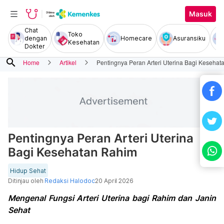
Masuk
Chat
Toko
dengan
Homecare
Asuransiku
Kesehatan
Dokter
search
Home
Artikel
Pentingnya Peran Arteri Uterina Bagi Keseha
Pentingnya Peran Arteri Uterina
Bagi Kesehatan Rahim
Hidup Sehat
Ditinjau oleh
Redaksi Halodoc
20 April 2026
Mengenal Fungsi Arteri Uterina bagi Rahim dan Janin
Sehat