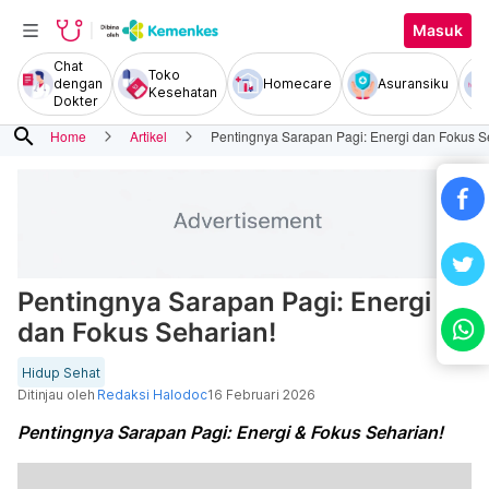
Masuk
Chat
Toko
dengan
Homecare
Asuransiku
Kesehatan
Dokter
search
Home
Artikel
Pentingnya Sarapan Pagi: Energi dan Fokus S
Pentingnya Sarapan Pagi: Energi
dan Fokus Seharian!
Hidup Sehat
Ditinjau oleh
Redaksi Halodoc
16 Februari 2026
Pentingnya Sarapan Pagi: Energi & Fokus Seharian!