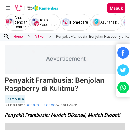
Masuk
Chat
Toko
dengan
Homecare
Asuransiku
Kesehatan
Dokter
search
Home
Artikel
Penyakit Frambusia: Benjolan Raspberry di Ku
Penyakit Frambusia: Benjolan
Raspberry di Kulitmu?
Frambusia
Ditinjau oleh
Redaksi Halodoc
24 April 2026
Penyakit Frambusia: Mudah Dikenali, Mudah Diobati