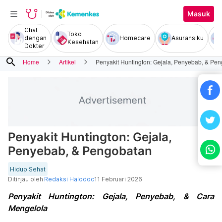
Masuk
Chat
Toko
dengan
Homecare
Asuransiku
Kesehatan
Dokter
search
Home
Artikel
Penyakit Huntington: Gejala, Penyebab, & Pe
Penyakit Huntington: Gejala,
Penyebab, & Pengobatan
Hidup Sehat
Ditinjau oleh
Redaksi Halodoc
11 Februari 2026
Penyakit Huntington: Gejala, Penyebab, & Cara
Mengelola