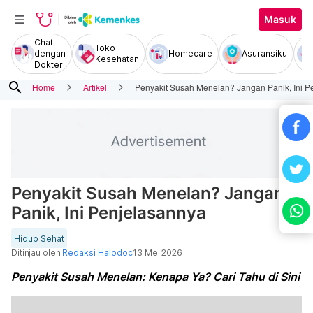
Masuk
Chat
Toko
dengan
Homecare
Asuransiku
Kesehatan
Dokter
search
Home
Artikel
Penyakit Susah Menelan? Jangan Panik, Ini P
Penyakit Susah Menelan? Jangan
Panik, Ini Penjelasannya
Hidup Sehat
Ditinjau oleh
Redaksi Halodoc
13 Mei 2026
Penyakit Susah Menelan: Kenapa Ya? Cari Tahu di Sini