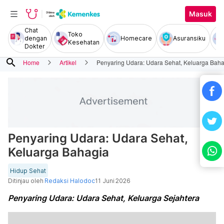
Masuk
Chat
Toko
dengan
Homecare
Asuransiku
Kesehatan
Dokter
search
Home
Artikel
Penyaring Udara: Udara Sehat, Keluarga Bah
Penyaring Udara: Udara Sehat,
Keluarga Bahagia
Hidup Sehat
Ditinjau oleh
Redaksi Halodoc
11 Juni 2026
Penyaring Udara: Udara Sehat, Keluarga Sejahtera