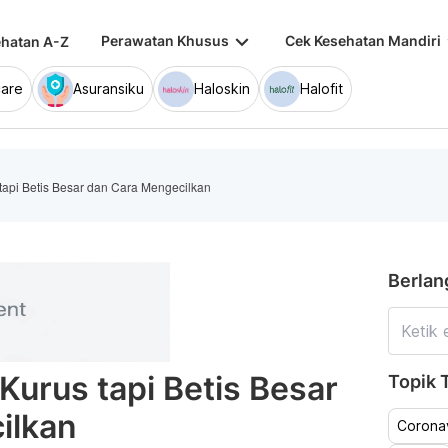
keyboard_arrow_down
keybo
Perawatan Khusus
Cek Kesehatan Mandiri
hatan A-Z
are
Asuransiku
Haloskin
Halofit
api Betis Besar dan Cara Mengecilkan
Berlan
urus tapi Betis Besar
Topik T
ilkan
Coronav