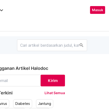
ard_arrow_down
Masuk
search
gganan Artikel Halodoc
Kirim
erkini
Lihat Semua
irus
Diabetes
Jantung