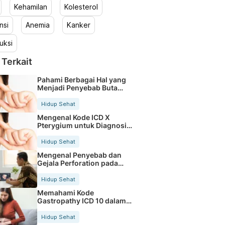
Kehamilan
Kolesterol
nsi
Anemia
Kanker
uksi
 Terkait
Pahami Berbagai Hal yang
Menjadi Penyebab Buta
Warna
Hidup Sehat
Mengenal Kode ICD X
Pterygium untuk Diagnosis
Mata
Hidup Sehat
Mengenal Penyebab dan
Gejala Perforation pada
Tubuh
Hidup Sehat
Memahami Kode
Gastropathy ICD 10 dalam
Rekam Medis Pasien
Hidup Sehat