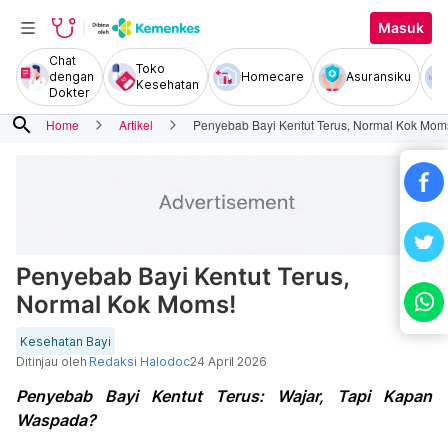
Masuk
Chat
Toko
dengan
Homecare
Asuransiku
Kesehatan
Dokter
search
Home
Artikel
Penyebab Bayi Kentut Terus, Normal Kok Mom
Penyebab Bayi Kentut Terus,
Normal Kok Moms!
Kesehatan Bayi
Ditinjau oleh
Redaksi Halodoc
24 April 2026
Penyebab Bayi Kentut Terus: Wajar, Tapi Kapan
Waspada?