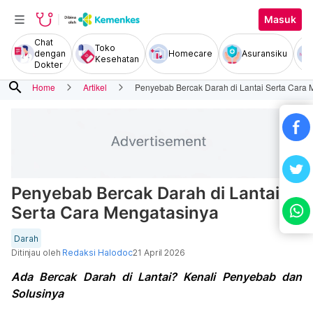
Masuk
Chat
Toko
dengan
Homecare
Asuransiku
Kesehatan
Dokter
search
Home
Artikel
Penyebab Bercak Darah di Lantai Serta Cara 
Penyebab Bercak Darah di Lantai
Serta Cara Mengatasinya
Darah
Ditinjau oleh
Redaksi Halodoc
21 April 2026
Ada Bercak Darah di Lantai? Kenali Penyebab dan
Solusinya