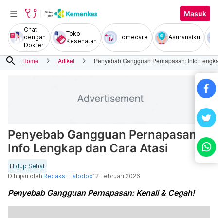
Masuk
Chat
Toko
dengan
Homecare
Asuransiku
Kesehatan
Dokter
search
Home
Artikel
Penyebab Gangguan Pernapasan: Info Lengka
Penyebab Gangguan Pernapasan:
Info Lengkap dan Cara Atasi
Hidup Sehat
Ditinjau oleh
Redaksi Halodoc
12 Februari 2026
Penyebab Gangguan Pernapasan: Kenali & Cegah!