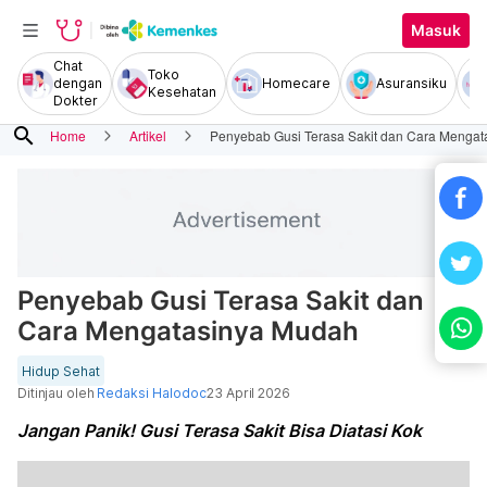
Masuk
Chat
Toko
dengan
Homecare
Asuransiku
Kesehatan
Dokter
search
Home
Artikel
Penyebab Gusi Terasa Sakit dan Cara Menga
Penyebab Gusi Terasa Sakit dan
Cara Mengatasinya Mudah
Hidup Sehat
Ditinjau oleh
Redaksi Halodoc
23 April 2026
Jangan Panik! Gusi Terasa Sakit Bisa Diatasi Kok