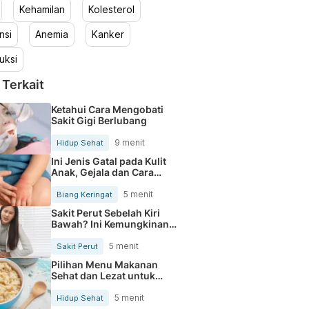
Kehamilan
Kolesterol
nsi
Anemia
Kanker
uksi
 Terkait
Ketahui Cara Mengobati
Sakit Gigi Berlubang
9 menit
Hidup Sehat
Ini Jenis Gatal pada Kulit
Anak, Gejala dan Cara
Mengobatinya
5 menit
Biang Keringat
Sakit Perut Sebelah Kiri
Bawah? Ini Kemungkinan
Penyebabnya
5 menit
Sakit Perut
Pilihan Menu Makanan
Sehat dan Lezat untuk
Mengurangi Kolesterol
5 menit
Hidup Sehat