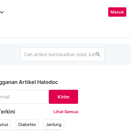
ard_arrow_down
Masuk
search
gganan Artikel Halodoc
Kirim
erkini
Lihat Semua
irus
Diabetes
Jantung