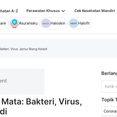
keyboard_arrow_down
keybo
Perawatan Khusus
Cek Kesehatan Mandiri
hatan A-Z
are
Asuransiku
Haloskin
Halofit
akteri, Virus, Jamur Biang Keladi
Berlan
Mata: Bakteri, Virus,
Topik T
di
Coronav