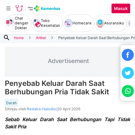
Masuk
Chat
Toko
dengan
Homecare
Asuransiku
Kesehatan
Dokter
search
Home
Artikel
Penyebab Keluar Darah Saat Berhubungan Pria
Penyebab Keluar Darah Saat
Berhubungan Pria Tidak Sakit
Darah
Ditinjau oleh
Redaksi Halodoc
20 April 2026
Sebab Keluar Darah Saat Berhubungan Tapi Tidak
Sakit Pria