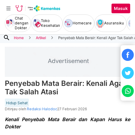
Masuk
Chat
Toko
dengan
Homecare
Asuransiku
Kesehatan
Dokter
search
Home
Artikel
Penyebab Mata Berair: Kenali Agar Tak Salah 
Penyebab Mata Berair: Kenali Agar
Tak Salah Atasi
Hidup Sehat
Ditinjau oleh
Redaksi Halodoc
27 Februari 2026
Kenali Penyebab Mata Berair dan Kapan Harus ke
Dokter