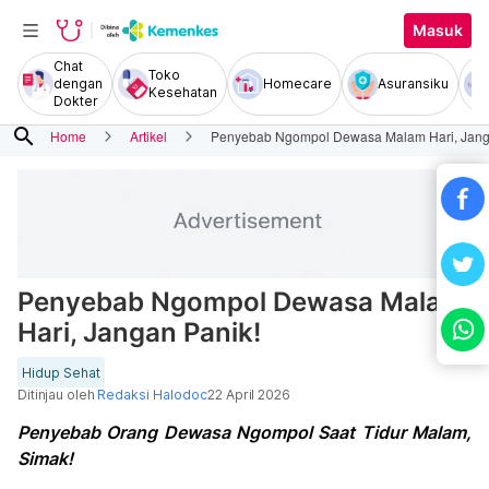
Masuk
Chat
Toko
dengan
Homecare
Asuransiku
Kesehatan
Dokter
search
Home
Artikel
Penyebab Ngompol Dewasa Malam Hari, Jang
Penyebab Ngompol Dewasa Malam
Hari, Jangan Panik!
Hidup Sehat
Ditinjau oleh
Redaksi Halodoc
22 April 2026
Penyebab Orang Dewasa Ngompol Saat Tidur Malam,
Simak!