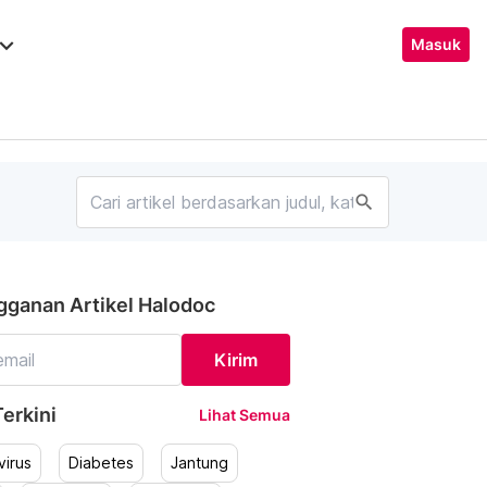
ard_arrow_down
Masuk
search
gganan Artikel Halodoc
Kirim
erkini
Lihat Semua
irus
Diabetes
Jantung