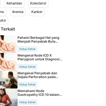
Kehamilan
Kolesterol
nsi
Anemia
Kanker
uksi
 Terkait
Pahami Berbagai Hal yang
Menjadi Penyebab Buta
Warna
Hidup Sehat
Mengenal Kode ICD X
Pterygium untuk Diagnosis
Mata
Hidup Sehat
Mengenal Penyebab dan
Gejala Perforation pada
Tubuh
Hidup Sehat
Memahami Kode
Gastropathy ICD 10 dalam
Rekam Medis Pasien
Hidup Sehat