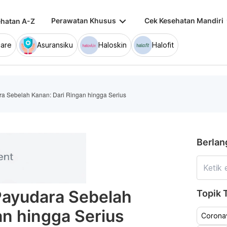
keyboard_arrow_down
keybo
Perawatan Khusus
Cek Kesehatan Mandiri
hatan A-Z
are
Asuransiku
Haloskin
Halofit
a Sebelah Kanan: Dari Ringan hingga Serius
Berlan
Payudara Sebelah
Topik T
an hingga Serius
Coronav