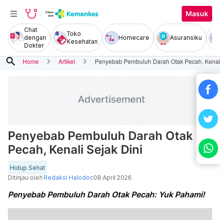
Masuk
Chat
Toko
dengan
Homecare
Asuransiku
Kesehatan
Dokter
search
Home
Artikel
Penyebab Pembuluh Darah Otak Pecah, Kenali
Penyebab Pembuluh Darah Otak
Pecah, Kenali Sejak Dini
Hidup Sehat
Ditinjau oleh
Redaksi Halodoc
08 April 2026
Penyebab Pembuluh Darah Otak Pecah: Yuk Pahami!