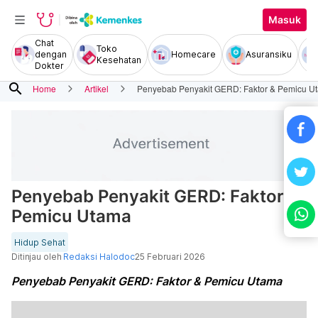
Masuk
Chat
Toko
dengan
Homecare
Asuransiku
Kesehatan
Dokter
search
Home
Artikel
Penyebab Penyakit GERD: Faktor & Pemicu U
Penyebab Penyakit GERD: Faktor &
Pemicu Utama
Hidup Sehat
Ditinjau oleh
Redaksi Halodoc
25 Februari 2026
Penyebab Penyakit GERD: Faktor & Pemicu Utama