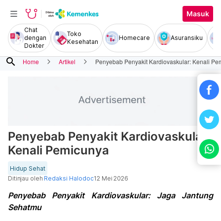
Masuk
Chat
Toko
dengan
Homecare
Asuransiku
Kesehatan
Dokter
search
Home
Artikel
Penyebab Penyakit Kardiovaskular: Kenali Pe
Penyebab Penyakit Kardiovaskular:
Kenali Pemicunya
Hidup Sehat
Ditinjau oleh
Redaksi Halodoc
12 Mei 2026
Penyebab Penyakit Kardiovaskular: Jaga Jantung
Sehatmu