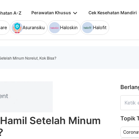
keyboard_arrow_down
keybo
Perawatan Khusus
Cek Kesehatan Mandiri
hatan A-Z
are
Asuransiku
Haloskin
Halofit
Setelah Minum Norelut, Kok Bisa?
Berlan
 Hamil Setelah Minum
Topik T
?
Coronav