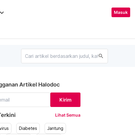
ard_arrow_down
Masuk
search
gganan Artikel Halodoc
Kirim
erkini
Lihat Semua
irus
Diabetes
Jantung