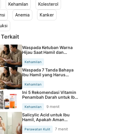
Kehamilan
Kolesterol
nsi
Anemia
Kanker
uksi
 Terkait
Waspada Ketuban Warna
Hijau Saat Hamil dan
Penanganannya
Kehamilan
Waspada 7 Tanda Bahaya
Ibu Hamil yang Harus
Diperhatikan
Kehamilan
Ini 5 Rekomendasi Vitamin
Penambah Darah untuk Ibu
Hamil
9 menit
Kehamilan
Salicylic Acid untuk Ibu
Hamil, Apakah Aman
Digunakan?
7 menit
Perawatan Kulit