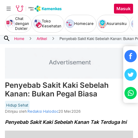
Masuk
Chat
Toko
dengan
Homecare
Asuransiku
Kesehatan
Dokter
search
Home
Artikel
Penyebab Sakit Kaki Sebelah Kanan: Bukan P
Penyebab Sakit Kaki Sebelah
Kanan: Bukan Pegal Biasa
Hidup Sehat
Ditinjau oleh
Redaksi Halodoc
20 Mei 2026
Penyebab Sakit Kaki Sebelah Kanan Tak Terduga Ini