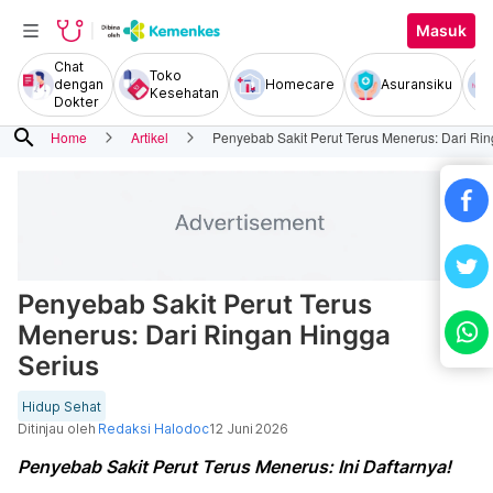
Masuk
Chat
Toko
dengan
Homecare
Asuransiku
Kesehatan
Dokter
search
Home
Artikel
Penyebab Sakit Perut Terus Menerus: Dari Ri
Penyebab Sakit Perut Terus
Menerus: Dari Ringan Hingga
Serius
Hidup Sehat
Ditinjau oleh
Redaksi Halodoc
12 Juni 2026
Penyebab Sakit Perut Terus Menerus: Ini Daftarnya!