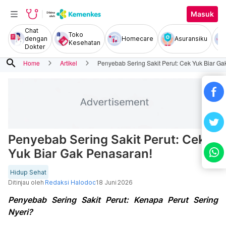
Masuk
Chat
Toko
dengan
Homecare
Asuransiku
Kesehatan
Dokter
search
Home
Artikel
Penyebab Sering Sakit Perut: Cek Yuk Biar Ga
Penyebab Sering Sakit Perut: Cek
Yuk Biar Gak Penasaran!
Hidup Sehat
Ditinjau oleh
Redaksi Halodoc
18 Juni 2026
Penyebab Sering Sakit Perut: Kenapa Perut Sering
Nyeri?