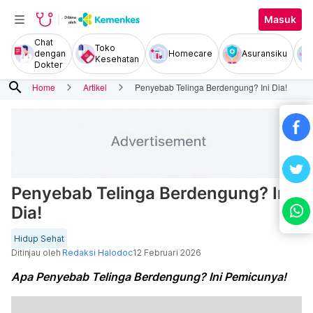
Masuk
Chat
Toko
dengan
Homecare
Asuransiku
Kesehatan
Dokter
search
Home
Artikel
Penyebab Telinga Berdengung? Ini Dia!
Penyebab Telinga Berdengung? Ini
Dia!
Hidup Sehat
Ditinjau oleh
Redaksi Halodoc
12 Februari 2026
Apa Penyebab Telinga Berdengung? Ini Pemicunya!