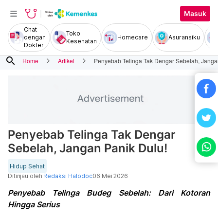
Masuk
Chat
Toko
dengan
Homecare
Asuransiku
Kesehatan
Dokter
search
Home
Artikel
Penyebab Telinga Tak Dengar Sebelah, Janga
Penyebab Telinga Tak Dengar
Sebelah, Jangan Panik Dulu!
Hidup Sehat
Ditinjau oleh
Redaksi Halodoc
06 Mei 2026
Penyebab Telinga Budeg Sebelah: Dari Kotoran
Hingga Serius