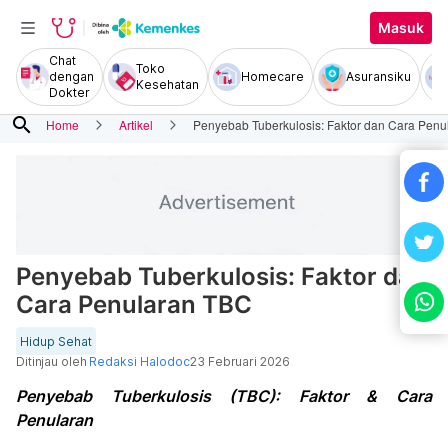
Masuk
Chat
Toko
dengan
Homecare
Asuransiku
Kesehatan
Dokter
search
Home
Artikel
Penyebab Tuberkulosis: Faktor dan Cara Pen
Penyebab Tuberkulosis: Faktor dan
Cara Penularan TBC
Hidup Sehat
Ditinjau oleh
Redaksi Halodoc
23 Februari 2026
Penyebab Tuberkulosis (TBC): Faktor & Cara
Penularan